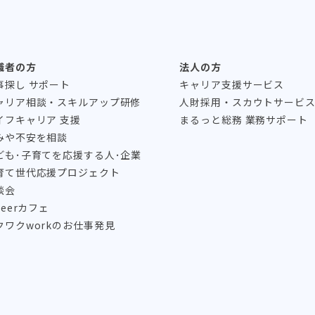
職者の方
法人の方
事探し サポート
キャリア支援サービス
ャリア相談・スキルアップ研修
人財採用・スカウトサービ
イフキャリア 支援
まるっと総務 業務サポート
みや不安を相談
ども･子育てを応援する人･企業
育て世代応援プロジェクト
談会
reerカフェ
クワクworkのお仕事発見