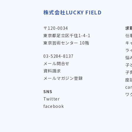
株式会社LUCKY FIELD
〒120-0034
求
東京都足立区千住1-4-1
仕
東京芸術センター 10階
キ
ラ
03-5284-8137
悩
メール問合せ
子
資料請求
子
メールマガジン登録
座
ca
SNS
ワ
Twitter
facebook